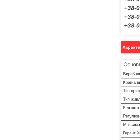
+38-
+38-0
+38-0
Характ
Основ
Виробни
Країна в
Тип при
Тип жив
Кількіст
Регулюв
Максима
Гарантій