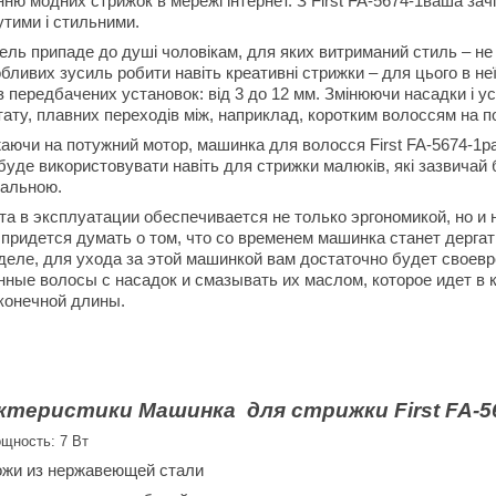
ню модних стрижок в мережі інтернет. З First FA-5674-1ваша зач
утими і стильними.
ель припаде до душі чоловікам, для яких витриманий стиль – не
бливих зусиль робити навіть креативні стрижки – для цього в не
з передбачених установок: від 3 до 12 мм. Змінюючи насадки і у
ату, плавних переходів між, наприклад, коротким волоссям на п
аючи на потужний мотор, машинка для волосся First FA-5674-1р
уде використовувати навіть для стрижки малюків, які зазвичай 
сальною.
та в эксплуатации обеспечивается не только эргономикой, но и
придется думать о том, что со временем машинка станет дергать
деле, для ухода за этой машинкой вам достаточно будет своев
нные волосы с насадок и смазывать их маслом, которое идет в
конечной длины.
ктеристики Машинка
для стрижки First FA-5
щность: 7 Вт
жи из нержавеющей стали