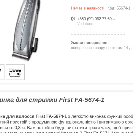
Немає в наявності
Код:
55674-1
+380 (99) 062-77-69
Vodafone
повернення товару протягом 14 д
нка для стрижки First FA-5674-1
а для волосся First FA-5674-1
з легкістю виконає функції особ
тний пристрій з продуманою функціональністю і витриманою ерго
всього 0,3 кг. Вам потрібно буде витратити трохи часу, щоб приз