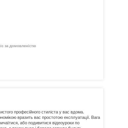
нів
за домовленістю
истого професійного стиліста у вас вдома.
номікою вразить вас простотою експлуатації. Вага
вичаїтися, або подивитися відеоуроки по