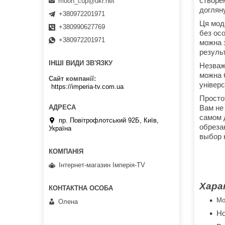
створен
moon_cup@ukr.net
доглян
+380972201971
Ця мод
+380990627769
без осо
+380972201971
можна 
результ
ІНШІ ВИДИ ЗВ'ЯЗКУ
Незваж
можна б
Сайт компанії
універ
https://imperia-tv.com.ua
Просто
Вам не 
самом 
пр. Повітрофлотський 92Б, Київ,
обреза
Україна
выбор 
Інтернет-магазин Імперія-TV
Хара
Мо
Олена
Но