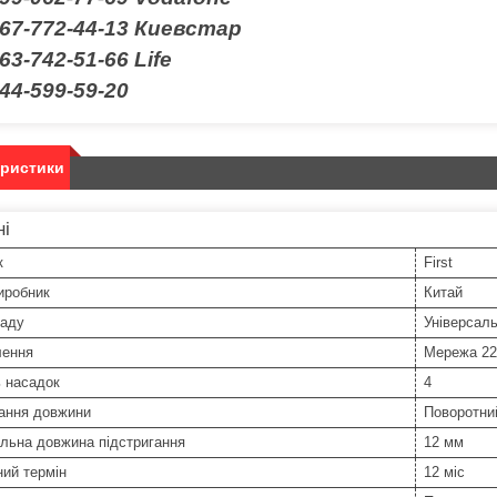
067-772-44-13 Киевстар
63-742-51-66
Life
44-599-59-20
еристики
ні
к
First
иробник
Китай
ладу
Універсал
лення
Мережа 22
ь насадок
4
ання довжини
Поворотний
льна довжина підстригання
12 мм
ний термін
12 міс