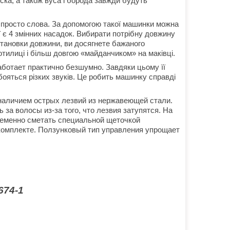
іска, а також вуса і борода завжди будуть
 просто слова. За допомогою такої машинки можна
ї є 4 змінних насадок. Вибирати потрібну довжину
становки довжини, ви досягнете бажаного
отилиці і більш довгою «майданчиком» на маківці.
аботает практично безшумно. Завдяки цьому її
бояться різких звуків. Це робить машинку справді
 наличием острых лезвий из нержавеющей стали.
 за волосы из-за того, что лезвия затупятся. На
ременно сметать специальной щеточкой
 комплекте. Ползунковый тип управления упрощает
674-1