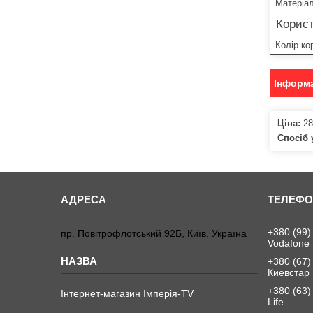
Матеріал
Корист
Колір ко
Інформа
Ціна:
28
Спосіб 
+380 (99)
пр. Повітрофлотський 92Б, Київ, Україна
Vodafone
+380 (67)
Киевстар
+380 (63)
Інтернет-магазин Імперія-TV
Life