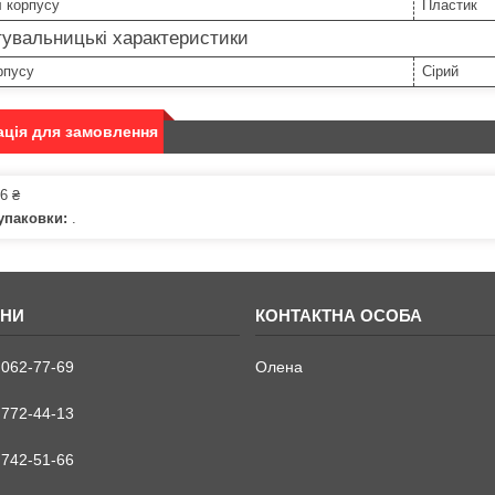
 корпусу
Пластик
увальницькі характеристики
рпусу
Сірий
ція для замовлення
6 ₴
упаковки:
.
 062-77-69
Олена
 772-44-13
 742-51-66