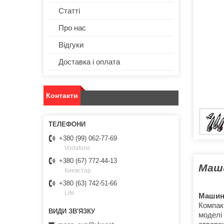
Статті
Про нас
Відгуки
Доставка і оплата
Контакти
+380 (99) 062-77-69
Vodafone
+380 (67) 772-44-13
Маши
Киевстар
+380 (63) 742-51-66
Life
Машинк
Компак
моделі 