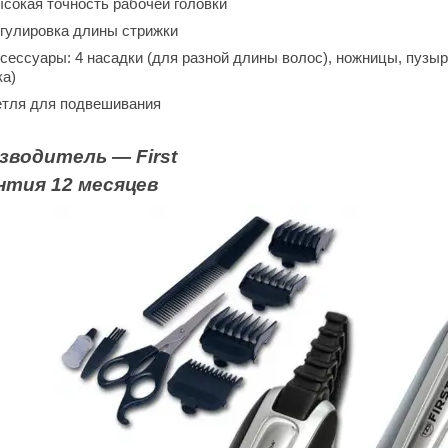
сокая точность рабочей головки
гулировка длины стрижки
сессуары: 4 насадки (для разной длины волос), ножницы, пузыр
щетка
тля для подвешивания
зводитель ― First
нтия 12 месяцев