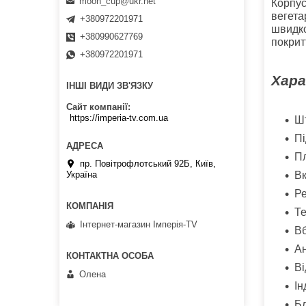
moon_cup@ukr.net
Корпус
вегета
+380972201971
швидко
+380990627769
покрит
+380972201971
Хара
ІНШІ ВИДИ ЗВ'ЯЗКУ
Сайт компанії
https://imperia-tv.com.ua
Шт
Пі
Пл
пр. Повітрофлотський 92Б, Київ,
Вк
Україна
Ре
Те
Інтернет-магазин Імперія-TV
Вб
Ан
Ві
Олена
Ін
Б