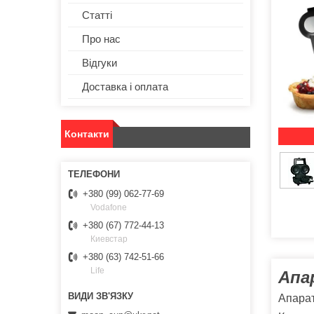
Статті
Про нас
Відгуки
Доставка і оплата
Контакти
+380 (99) 062-77-69
Vodafone
+380 (67) 772-44-13
Киевстар
+380 (63) 742-51-66
Life
Апа
Апарат