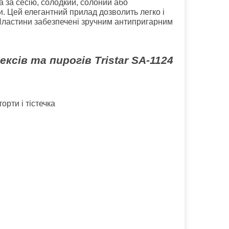
а за сесію, солодкий, солоний або
ки. Цей елегантний прилад дозволить легко і
 Пластини забезпечені зручним антипригарним
сів та пирогів Tristar SA-1124
орти і тістечка