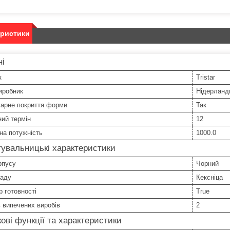
еристики
ні
к
Tristar
иробник
Нідерланд
гарне покриття форми
Так
ний термін
12
на потужність
1000.0
увальницькі характеристики
рпусу
Чорний
ладу
Кексніца
р готовності
True
ь випечених виробів
2
ові функції та характеристики