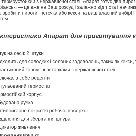
 термоустойкий з нержавіючої сталі. Апарат готує два пирог
ріанські ― це вже на Ваш розсуд і залежно від тіста і начин
 зробити пироги, тістечка або кекси на ваш власний вибір!
тям.
ктеристики Апарат для приготування кек
ук на сесії: 2 штуки
дходить для солодких і солоних задоволень, таких як кекси, т
астиковий корпус зі вставками з нержавіючої сталі
лючає в себе рецепти
гульований термостат
рмостійкий корпус
удована ручка
типригарне покриття робочої поверхні
дділення для зберігання шнура
дикатор живлення
локування кришки