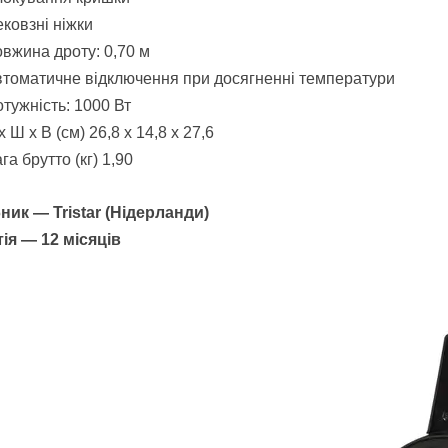
ковзні ніжки
вжина дроту: 0,70 м
томатичне відключення при досягненні температури
тужність: 1000 Вт
х Ш х В (см) 26,8 х 14,8 х 27,6
га брутто (кг) 1,90
бник ―
Tristar
(Нідерланди)
ія ― 12 місяців