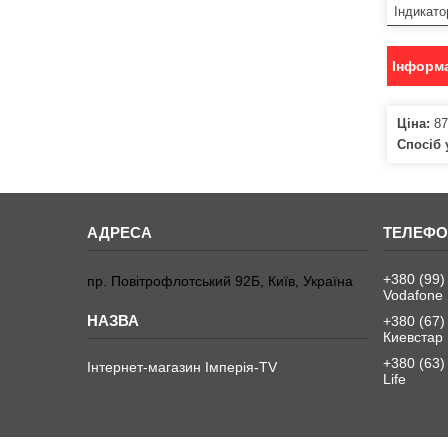
Індикато
Інформа
Ціна:
87
Спосіб 
+380 (99)
пр. Повітрофлотський 92Б, Київ, Україна
Vodafone
+380 (67)
Киевстар
+380 (63)
Інтернет-магазин Імперія-TV
Life