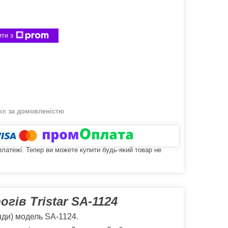
ти з
нів
за домовленістю
 платежі. Тепер ви можете купити будь-який товар не
гів Tristar SA-1124
нди) модель SA-1124.