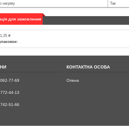
р нагріву
Так
ція для замовлення
1,25 ₴
упаковки:
.
 062-77-69
Олена
 772-44-13
 742-51-66