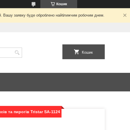
Кошик
ний. Вашу заявку буде оброблено найближчим робочим днем.
Кошик
ів та пирогів Tristar SA-1124