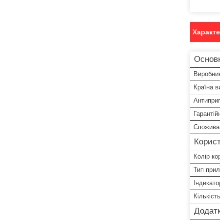
Характ
Основ
Виробни
Країна в
Антипри
Гарантій
Спожива
Корист
Колір ко
Тип при
Індикато
Кількіст
Додатк