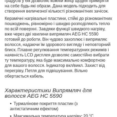
градусів у бік дозволяє кожній жінці щодня приміряти
на себе будь-які образи. Дана модель підходить для
створення величезної кількості різноманітних зачісок.
Керамічні нагрівальні пластини, стійкі до різноманітних
пошкоджень, рівномірно і швидко розподіляють тепло
по всій поверхні. Завдяки функції швидкого нагріву,
вже через дві хвилини випрямляч AEG HC 5590
готовий до роботи. Він чудово захоплює і випрямляє
волосся, надаючи їм здорового вигляду і неповторний
блиск. Плавне регулювання температурних режимів і
наявність LCD дисплея дозволяє самостійно вибрати
ту температуру, яка буде максимально комфортною
для вашого волосся. Індикатор вкл/викл. Захист від
перегріву. Петля для підвішування. Вільно
обертається кабель.
Характеристики Випрямляч для
волосся AEG HC 5590
Турмалінове покриття пластин (з
антистатичним ефектом)
Максимальна температура нагріву: 20 °C