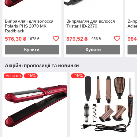
Випрямляч для волосся
Випрямляч для волосся
Випр
Polaris PHS 2070 MK
Tristar HD-2370
Adle
Red/black
576,30
879,52
984
₴
₴
678 ₴
956 ₴
Купити
Купити
Акційні пропозиції та новинки
Новинка
–15%
–15%