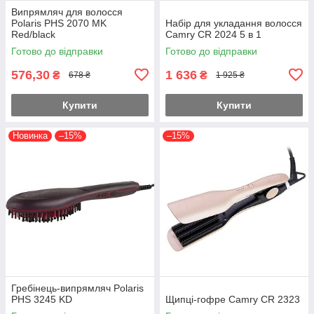
Випрямляч для волосся
Polaris PHS 2070 MK
Набір для укладання волосся
Red/black
Camry CR 2024 5 в 1
Готово до відправки
Готово до відправки
576,30
1 636
₴
₴
678 ₴
1 925 ₴
Купити
Купити
Новинка
–15%
–15%
Гребінець-випрямляч Polaris
PHS 3245 KD
Щипці-гофре Camry CR 2323