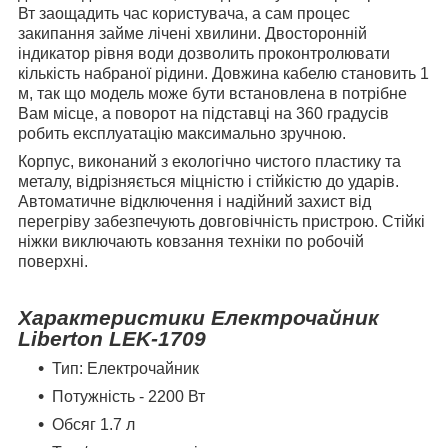
Вт заощадить час користувача, а сам процес
закипання займе лічені хвилини. Двосторонній
індикатор рівня води дозволить проконтролювати
кількість набраної рідини. Довжина кабелю становить 1
м, так що модель може бути встановлена в потрібне
Вам місце, а поворот на підставці на 360 градусів
робить експлуатацію максимально зручною.
Корпус, виконаний з екологічно чистого пластику та
металу, відрізняється міцністю і стійкістю до ударів.
Автоматичне відключення і надійний захист від
перегріву забезпечують довговічність пристрою. Стійкі
ніжки виключають ковзання техніки по робочій
поверхні.
Характеристики Електрочайник
Liberton LEK-1709
Тип: Електрочайник
Потужність - 2200 Вт
Обсяг 1.7 л