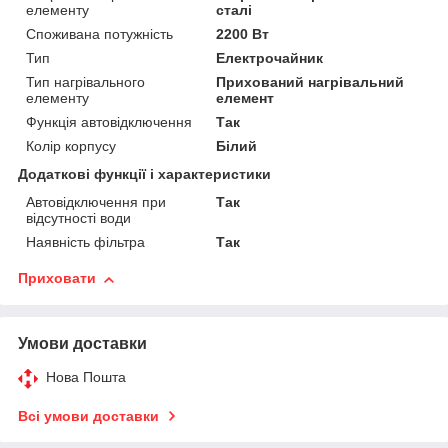
елементу
сталі
Споживана потужність
2200 Вт
Тип
Електрочайник
Тип нагрівального
Прихований нагрівальний
елементу
елемент
Функція автовідключення
Так
Колір корпусу
Білий
Додаткові функції і характеристики
Автовідключення при
Так
відсутності води
Наявність фільтра
Так
Приховати
Умови доставки
Нова Пошта
Всі умови доставки