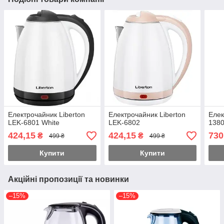
Електрочайник Liberton
Електрочайник Liberton
Елек
LEK-6801 White
LEK-6802
1380
424,15
424,15
730
₴
₴
499 ₴
499 ₴
Купити
Купити
Акційні пропозиції та новинки
–15%
–15%