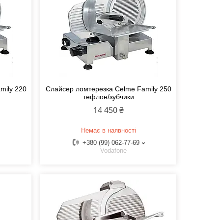
mily 220
Слайсер ломтерезка Celme Family 250
тефлон/зубчики
14 450 ₴
Немає в наявності
+380 (99) 062-77-69
Vodafone