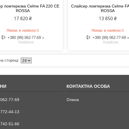
р ломтерезка Celme FA 220 CE
Слайсер ломтерезка Celme F
ROSSA
ROSSA
17 820 ₴
13 850 ₴
Немає в наявності
Немає в наявності
+380 (99) 062-77-69
+380 (99) 062-77-69
Vodafone
Vodafone
 062-77-69
Олена
 772-44-13
 742-51-66