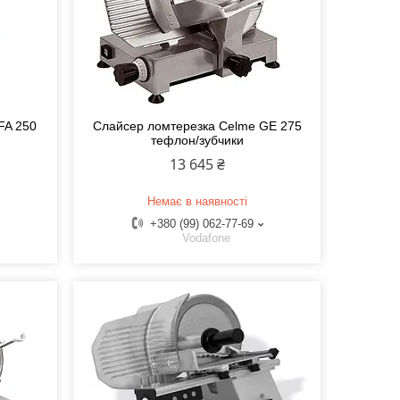
FA 250
Слайсер ломтерезка Celme GE 275
тефлон/зубчики
13 645 ₴
Немає в наявності
+380 (99) 062-77-69
Vodafone