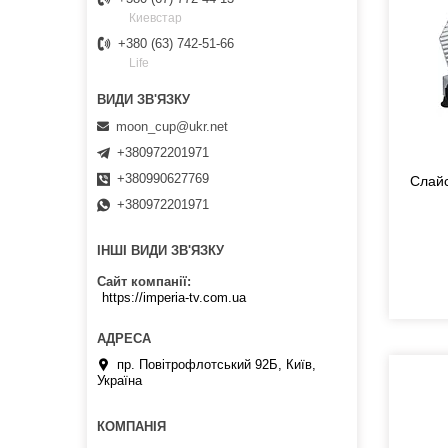
Киевстар
+380 (63) 742-51-66
Life
moon_cup@ukr.net
+380972201971
+380990627769
Слайс
+380972201971
ІНШІ ВИДИ ЗВ'ЯЗКУ
Сайт компанії
https://imperia-tv.com.ua
пр. Повітрофлотський 92Б, Київ,
Україна