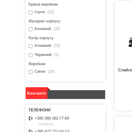
Країна виробник
Італія
20
Матеріал корпусу
Алюміній
20
Колір корпусу
Алюміній
18
Червоний
2
Виробник
Слайсе
Celme
20
Контакти
+380 (99) 062-77-69
Vodafone
+380 (67) 772-44-13