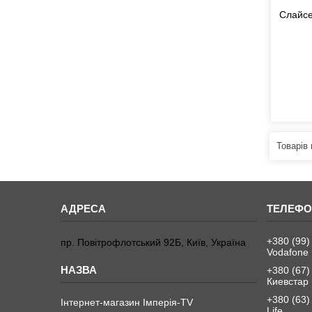
Слайсе
+380 (99)
пр. Повітрофлотський 92Б, Київ, Україна
Vodafone
+380 (67)
Киевстар
+380 (63)
Інтернет-магазин Імперія-TV
Life