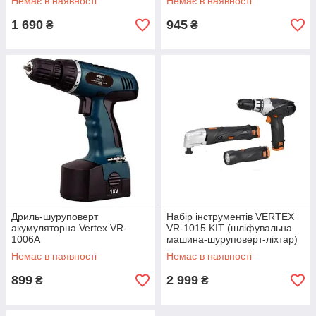
Немає в наявності
Немає в наявності
1 690
945
₴
₴
Дриль-шуруповерт
Набір інструментів VERTEX
акумуляторна Vertex VR-
VR-1015 KIT (шліфувальна
1006A
машина-шуруповерт-ліхтар)
Немає в наявності
Немає в наявності
899
2 999
₴
₴