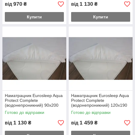
970
1 130
від
₴
від
₴
Купити
Купити
Наматрацник Eurosleep Aqua
Наматрацник Eurosleep Aqua
Protect Complete
Protect Complete
(водонепроникний) 90х200
(водонепроникний) 120х190
Готово до відправки
Готово до відправки
1 130
1 459
від
₴
від
₴