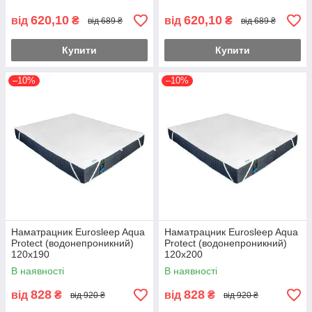
620,10
620,10
від
₴
від
₴
від 689 ₴
від 689 ₴
Купити
Купити
–10%
–10%
Наматрацник Eurosleep Aqua
Наматрацник Eurosleep Aqua
Protect (водонепроникний)
Protect (водонепроникний)
120х190
120х200
В наявності
В наявності
828
828
від
₴
від
₴
від 920 ₴
від 920 ₴