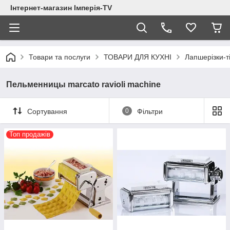
Інтернет-магазин Імперія-TV
Товари та послуги
ТОВАРИ ДЛЯ КУХНІ
Лапшерізки-т
Пельменницы marcato ravioli machine
Сортування
0
Фільтри
Топ продажів