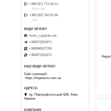
+380 (67) 772-44-13
Киевстар
+380 (63) 742-51-66
Life
moon_cup@ukr.net
+380972201971
+380990627769
+380972201971
Карус
ІНШІ ВИДИ ЗВ'ЯЗКУ
Сайт компанії
https://imperia-tv.com.ua
пр. Повітрофлотський 92Б, Київ,
Україна